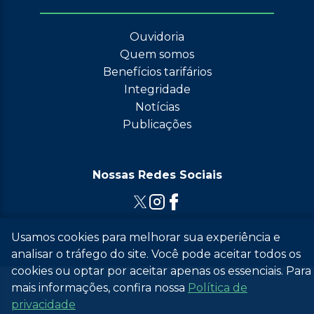
Ouvidoria
Quem somos
Benefícios tarifários
Integridade
Notícias
Publicações
Nossas Redes Sociais
Usamos cookies para melhorar sua experiência e
© 2026 Grupo EPR - Todos Os Direitos Reservados
analisar o tráfego do site. Você pode aceitar todos os
cookies ou optar por aceitar apenas os essenciais. Para
mais informações, confira nossa
Política de
(abre em uma nova janela)
privacidade